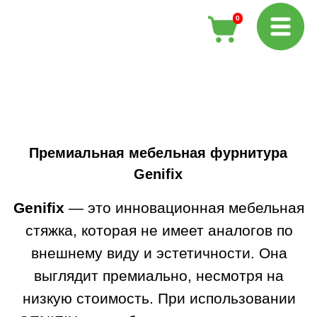
0
Премиальная мебельная фурнитура
Genifix
Genifix
— это инновационная мебельная
стяжка, которая не имеет аналогов по
внешнему виду и эстетичности. Она
выглядит премиально, несмотря на
низкую стоимость. При использовании
GENIFIX не требуются дополнительные
шканты и направляющие при сборке
мебели, а также ускоряется процесс
сборки в два-три раза. Кроме того, нет
необходимости иметь сверлильно-
присадочный станок, так как все